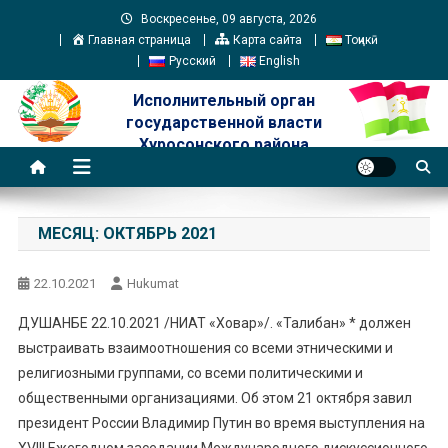
Skip
Воскресенье, 09 августа, 2026
to
Главная страница
Карта сайта
Тоҷикӣ
content
Русский
English
Исполнительный орган
государственной власти
Хуросонского района
МЕСЯЦ:
ОКТЯБРЬ 2021
22.10.2021
Hukumat
ДУШАНБЕ 22.10.2021 /НИАТ «Ховар»/. «Талибан» * должен
выстраивать взаимоотношения со всеми этническими и
религиозными группами, со всеми политическими и
общественными организациями. Об этом 21 октября завил
президент России Владимир Путин во время выступления на
XVIII Ежегодном заседании Международного дискуссионного