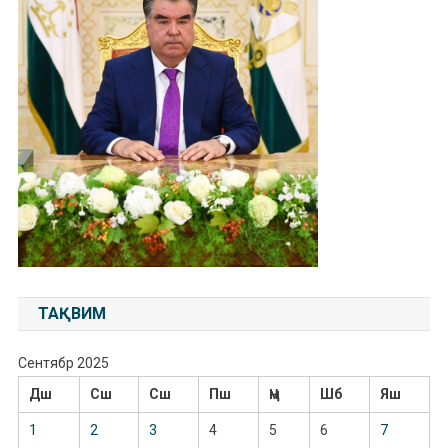
ТАҚВИМ
Сентябр 2025
Дш
Сш
Сш
Пш
Ҷм
Шб
Яш
1
2
3
4
5
6
7