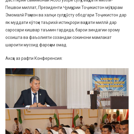
Пешвои миллат, Президенти Ҷумҳурии Тоҷикистон мӯҳтарам
Эмомалӣ Раҳмон ва халқи сулҳдӯсту ободгари Тоҷикистон дар
як муддати кӯтоҳи таърихӣ истиқрори ваҳдати миллӣ дар
саросари кишвар таъмин гардида, барои зиндагии орому
осоишта ва фаъолияти созандаи сокинони мамлакат
шароити мусоид фароҳам омад.
Аксҳо аз рафти Конференсия: