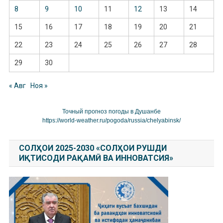
8
9
10
11
12
13
14
15
16
17
18
19
20
21
22
23
24
25
26
27
28
29
30
« Авг
Ноя »
Точный прогноз погоды в Душанбе
https://world-weather.ru/pogoda/russia/chelyabinsk/
СОЛҲОИ 2025-2030 «СОЛҲОИ РУШДИ
ИҚТИСОДИ РАҚАМӢ ВА ИННОВАТСИЯ»