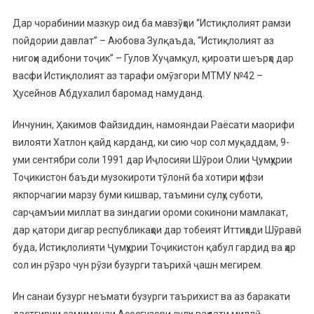
Дар чорабинии мазкур оид ба мавзӯҳои “Истиқлолият рамзи
пойдории давлат” – Аюбова Зулқаъда, “Истиқлолият аз
нигоҳи адибони тоҷик” – Гулов Хуҷамқул, қироати шеърҳо дар
васфи Истиқлолият аз тарафи омӯзгори МТМУ №42 –
Ҳусейнов Абдухалил баромад намуданд.
Инчунин, Ҳакимов Файзиддин, намояндаи Раёсати маорифи
вилояти Хатлон қайд карданд, ки сию чор сол муқаддам, 9-
уми сентябри соли 1991 дар Иҷлосияи Шӯрои Олии Ҷумҳурии
Тоҷикистон баъди музокироти тӯлонӣ ба хотири ҳифзи
якпорчагии марзу буми кишвар, таъмини сулҳу суботи,
сарҷамъии миллат ва зиндагии ороми сокинони мамлакат,
дар қатори дигар республикаҳои дар тобеият Иттиҳоди Шӯравӣ
буда, Истиқлолияти Ҷумҳурии Тоҷикистон қабул гардид ва ҳар
сол ин рӯзро чун рӯзи бузурги таърихӣ ҷашн мегирем.
Ин санаи бузург неъмати бузурги таърихист ва аз баракати
дастгирии самимонаи Асосгузори сулҳу ваҳдати миллӣ-