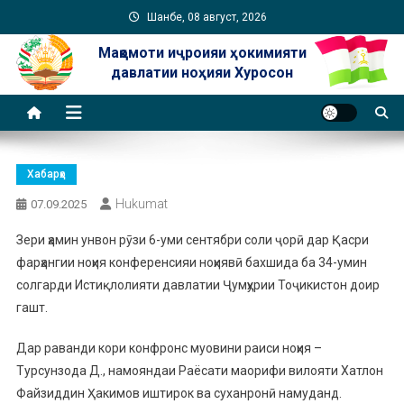
Skip
Шанбе, 08 август, 2026
to
Мақомоти иҷроияи ҳокимияти
content
давлатии ноҳияи Хуросон
Хабарҳо
Hukumat
07.09.2025
Зери ҳамин унвон рӯзи 6-уми сентябри соли ҷорӣ дар Қасри
фарҳангии ноҳия конференсияи ноҳиявӣ бахшида ба 34-умин
солгарди Истиқлолияти давлатии Ҷумҳурии Тоҷикистон доир
гашт.
Дар раванди кори конфронс муовини раиси ноҳия –
Турсунзода Д., намояндаи Раёсати маорифи вилояти Хатлон
Файзиддин Ҳакимов иштирок ва суханронӣ намуданд.