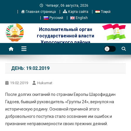
Skip
Четверг, 06 августа, 2026
to
Главная страница
Карта сайта
Тоҷикӣ
content
Русский
English
Исполнительный орган
государственной власти
Хуросонского района
ДЕНЬ:
19.02.2019
19.02.2019
Hukumat
После долгих скитаний по странам Европы Шарофиддин
Гадоев, бывший руководитель «Группы 24», вернулся на
историческую родину. Основной причиной этого
добровольного поступка стало осознание им ошибок и
признание неправомерности своих прежних деяний.