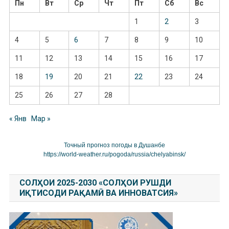
Пн
Вт
Ср
Чт
Пт
Сб
Вс
1
2
3
4
5
6
7
8
9
10
11
12
13
14
15
16
17
18
19
20
21
22
23
24
25
26
27
28
« Янв
Мар »
Точный прогноз погоды в Душанбе
https://world-weather.ru/pogoda/russia/chelyabinsk/
СОЛҲОИ 2025-2030 «СОЛҲОИ РУШДИ
ИҚТИСОДИ РАҚАМӢ ВА ИННОВАТСИЯ»