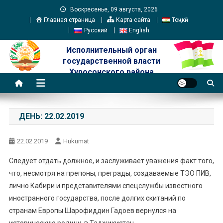
Skip
Воскресенье, 09 августа, 2026
to
Главная страница
Карта сайта
Тоҷикӣ
content
Русский
English
Исполнительный орган
государственной власти
Хуросонского района
ДЕНЬ:
22.02.2019
22.02.2019
Hukumat
Следует отдать должное, и заслуживает уважения факт того,
что, несмотря на препоны, преграды, создаваемые ТЭО ПИВ,
лично Кабири и представителями спецслужбы известного
иностранного государства, после долгих скитаний по
странам Европы Шарофиддин Гадоев вернулся на
историческую родину, в Таджикистан.