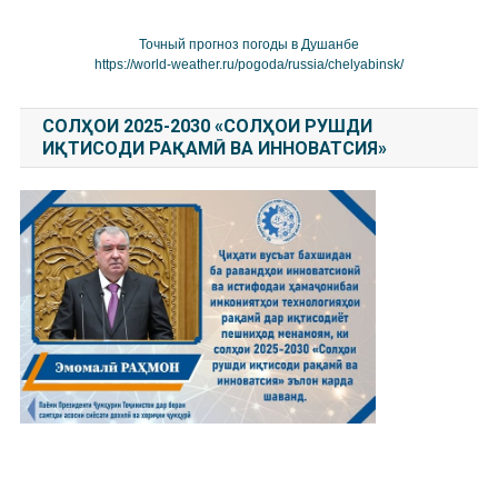
Точный прогноз погоды в Душанбе
https://world-weather.ru/pogoda/russia/chelyabinsk/
СОЛҲОИ 2025-2030 «СОЛҲОИ РУШДИ
ИҚТИСОДИ РАҚАМӢ ВА ИННОВАТСИЯ»