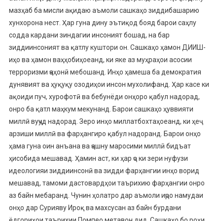
мазҳаб ба мисли ақидаю аъмоли сашкаҳо зиддибашарию
хунхорона нест. Ҳар гуна дину эътиқод бояд барои саҳлу
содда кардани зиндагии инсоният бошад, на бар
зиддиинсоният ва қатлу куштори он. Сашкаҳо ҳамон ДИИШ-
иҳо ва ҳамон ваҳҳобиҳоеанд, ки яке аз муҳраҳои асосии
терроризми ҷаҳонӣ мебошанд. Инҳо ҳамеша ба демократия
дунявият ва ҳуқуқу озодиҳои инсон мухолифанд. Ҳар касе ки
ақоиди пуч, хурофотӣ ва бебунёди онҳоро қабул надорад,
онро ба қатл маҳкум мекунанд. Барои сашкаҳо ҳуввияти
миллӣ вуҷуд надорад. Зеро инҳо миллатбохтаҳоеанд, ки ҳеҷ
арзиши миллӣ ва фарҳангиро қабул надоранд. Барои онҳо
ҳама гуна оин анъана ва ҷашну маросими миллӣ бидъат
ҳисобида мешавад. Ҳамин аст, ки ҳар ҷо ки зери нуфузи
идеологияи зиддиинсонӣ ва зидди фарҳангии инҳо ворид
мешавад, тамоми дастовардҳои таърихию фарҳангии онро
аз байн мебаранд. Чунин ҳолатро дар аъмоли иҷро намудаи
онҳо дар Сурияву Ироқ ва махсусан аз байн бурдани
ёдгориҳои таърихии Помпео метавон дид. Сашкаҳо бо роҳи