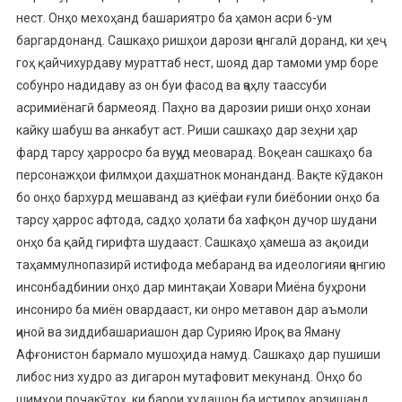
нест. Онҳо мехоҳанд башариятро ба ҳамон асри 6-ум
баргардонанд. Сашкаҳо ришҳои дарози ҷангалӣ доранд, ки ҳеҷ
гоҳ қайчихурдаву мураттаб нест, шояд дар тамоми умр боре
собунро надидаву аз он буи фасод ва ҷаҳлу таассуби
асримиёнагӣ бармеояд. Паҳно ва дарозии риши онҳо хонаи
кайку шабуш ва анкабут аст. Риши сашкаҳо дар зеҳни ҳар
фард тарсу ҳарросро ба вуҷуд меоварад. Воқеан сашкаҳо ба
персонажҳои филмҳои даҳшатнок монанданд. Вақте кӯдакон
бо онҳо бархурд мешаванд аз қиёфаи ғули биёбонии онҳо ба
тарсу ҳаррос афтода, садҳо ҳолати ба хафқон дучор шудани
онҳо ба қайд гирифта шудааст. Сашкаҳо ҳамеша аз ақоиди
таҳаммулнопазирӣ истифода мебаранд ва идеологияи ҷангию
инсонбадбинии онҳо дар минтақаи Ховари Миёна буҳрони
инсониро ба миён овардааст, ки онро метавон дар аъмоли
ҷиноӣ ва зиддибашариашон дар Сурияю Ироқ ва Яману
Афғонистон бармало мушоҳида намуд. Сашкаҳо дар пушиши
либос низ худро аз дигарон мутафовит мекунанд. Онҳо бо
шимҳои почакӯтоҳ, ки барои худашон ба истилоҳ арзишанд,