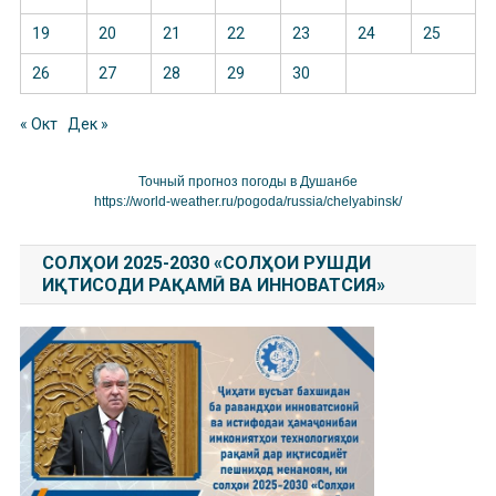
19
20
21
22
23
24
25
26
27
28
29
30
« Окт
Дек »
Точный прогноз погоды в Душанбе
https://world-weather.ru/pogoda/russia/chelyabinsk/
СОЛҲОИ 2025-2030 «СОЛҲОИ РУШДИ
ИҚТИСОДИ РАҚАМӢ ВА ИННОВАТСИЯ»