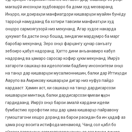
мағзшӯӣ инсонҳои зудбоварро ба доми худ меоваранд.
Инҳоро, ки доираҳои манфиатдори кишварҳои муайян бунёду
тарроҳӣ намудаанд ба хотири тавсияи манфиатҳои худ
онҳоро сармоягузорӣ низ мекунанд. Агар худое накарда
ҳукумат ба дасти онҳо бошад, зиндагии мардумро ба марг
баробар мекунанд. Зеро онҳо фарҳангу ҳунар санъату
зебоиро қабул надоранд. Ҳатто дини анъанавиро кабул
надоранд ва ҳамаро саросар кофир ҳукм мекунанд. Имрӯз
хатароти сашкаҳо ва идеологияи бадбину инсонситези онҳо
на танҳо дар кишварҳои мусалмоннишин, балки дар Иттиҳоди
Аврупо ва Амрикову кишварҳои дигар низ нуфуз пайдо
кардааст. Ҳамин аст, ки сашкаҳо на танҳо дардисарсози
кишварҳои минтақа, балки дардисарсози ҷомеаи ҷаҳон
гардидаанд. Имрӯз онҳо барои амалӣ кардани идеяи
бумбастию хурофотии хеш дар ҳама кишварҳо пайравону
гумоштагони хешро доранд ва барои расидан ба ин ҳадаф аз
ҳама роҳу восита истифода менамояд. Чанд сол қабл бо
кӯмаки тарроҳону сармоягузоронашон аз озодиҳои динию