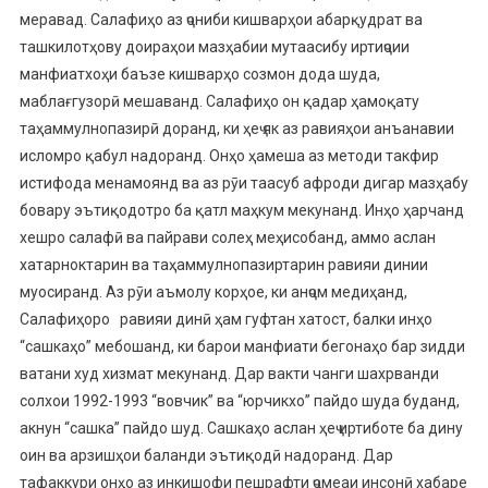
меравад. Салафиҳо аз ҷониби кишварҳои абарқудрат ва
ташкилотҳову доираҳои мазҳабии мутаасибу иртиҷоии
манфиатхоҳи баъзе кишварҳо созмон дода шуда,
маблағгузорӣ мешаванд. Салафиҳо он қадар ҳамоқату
таҳаммулнопазирӣ доранд, ки ҳеҷ як аз равияҳои анъанавии
исломро қабул надоранд. Онҳо ҳамеша аз методи такфир
истифода менамоянд ва аз рӯи таасуб афроди дигар мазҳабу
бовару эътиқодотро ба қатл маҳкум мекунанд. Инҳо ҳарчанд
хешро салафӣ ва пайрави солеҳ меҳисобанд, аммо аслан
хатарноктарин ва таҳаммулнопазиртарин равияи динии
муосиранд. Аз рӯи аъмолу корҳое, ки анҷом медиҳанд,
Салафиҳоро равияи динӣ ҳам гуфтан хатост, балки инҳо
“сашкаҳо” мебошанд, ки барои манфиати бегонаҳо бар зидди
ватани худ хизмат мекунанд. Дар вакти чанги шахрванди
солхои 1992-1993 “вовчик” ва “юрчикхо” пайдо шуда буданд,
акнун “сашка” пайдо шуд. Сашкаҳо аслан ҳеҷ иртиботе ба дину
оин ва арзишҳои баланди эътиқодӣ надоранд. Дар
тафаккури онҳо аз инкишофи пешрафти ҷомеаи инсонӣ хабаре