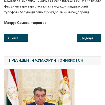
кишвар хатари онҳо то ҳануз аз байн нарафтааст. Аз ин рӯ ҳар
фарди ҷомеаро зарур аст ки аз ақидаҳои зиддиинсонӣ,
хурофотӣ бебунёди сашкаҳо худро эмин нигоҳ доранд.
Масрур Самиев, таҳлилгар
Навигация
Гоша – савдогари қаллоб ва ҳамнафаси Кабирӣ
Додоҷон Атовуллоев-Маҳатма Гандии тоҷик
по
записям
ПРЕЗИДЕНТИ ҶУМҲУРИИ ТОҶИКИСТОН