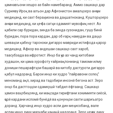
ҳамнавъони хешро аз байн намебаранд. Аммо сашкаҳо дар
Сурияву Ироқ ва алъон дар Афғонистон амалҳоеро анҷом
медиҳанд, ки сахт бераҳмона ва даҳшатноканд. Кушторҳоеро
анҷом медиҳанд, ки ҳеҷ ба сатҳи одамият мувофиқ нест. Аз
қабили сар буридан, зинда ба зинда сузонидан, гушу бинӣ
буридан, пора пора кардан, дар об ғарқ намудан ва даҳҳо
шеваҳои қабеҳу тарсноки дигарро мавриди истифода қарор
медиҳанд. Афкор ва андешаи сашкаҳо сахт хароб,
таасубзада ва ифротист. Инҳо ба ҷуз аз чанд китобаки
худашон, ки ҳама хурофоту ғайриақлонианд тамоми илму
дониши пешарафтҳои башарӣ ва китобу дастуроти дигарро
қабул надоранд. Барои инҳо ки худро “пайравони солеҳ”
меноманд ақл, хирад ва тадобири инсонӣ бегона аст. Зеро
онҳо ба дастгоҳҳои одамкушӣ табдил ёфтаанд. Сашкаҳо
ҳамон ваҳобиҳоянд, ки мақсади гирифтани хокимияти сиёсӣ,
ҷорӣ кардани исломӣ бунёдӣ ва қонунҳои сахти шариъатро
доранд. Ҳарчанд инҳо худро асли дин меҳисобанд, вале
аслан инҳо дину мазҳаби ҳақиқӣ надоранд. Зеро ҳеҷ як дину