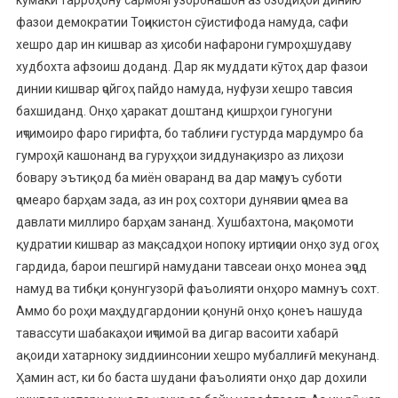
фазои демократии Тоҷикистон сӯистифода намуда, сафи
хешро дар ин кишвар аз ҳисоби нафарони гумроҳшудаву
худбохта афзоиш доданд. Дар як муддати кӯтоҳ дар фазои
динии кишвар ҷойгоҳ пайдо намуда, нуфузи хешро тавсия
бахшиданд. Онҳо ҳаракат доштанд қишрҳои гуногуни
иҷтимоиро фаро гирифта, бо таблиғи густурда мардумро ба
гумроҳӣ кашонанд ва гуруҳҳои зиддунақизро аз лиҳози
бовару эътиқод ба миён оваранд ва дар маҷмуъ суботи
ҷомеаро барҳам зада, аз ин роҳ сохтори дунявии ҷомеа ва
давлати миллиро барҳам зананд. Хушбахтона, мақомоти
қудратии кишвар аз мақсадҳои нопоку иртиҷоии онҳо зуд огоҳ
гардида, барои пешгирӣ намудани тавсеаи онҳо монеа эҷод
намуд ва тибқи қонунгузорӣ фаъолияти онҳоро мамнуъ сохт.
Аммо бо роҳи маҳдудгардонии қонунӣ онҳо қонеъ нашуда
тавассути шабакаҳои иҷтимоӣ ва дигар васоити хабарӣ
ақоиди хатарноку зиддиинсонии хешро мубаллиғӣ мекунанд.
Ҳамин аст, ки бо баста шудани фаъолияти онҳо дар дохили