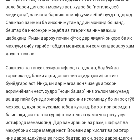
вале барои дигарон мармуз аст, худро ба “истилоҳ зеб
медиҳанд”, ҳарчанд барояшон мафҳуми зебоӣ вуҷуд надорад.
Сашкаҳо аз ин ки ба инсони мутамаддин монанд бошанд,
бештар ба инсонҳои моқабл аз таърих ва нимаваҳшӣ
шабаҳанд. Риши дарозу почаи кӯтоҳ дар якҷоягӣ онҳоро ба як
махлуқи аҷибу ғарибе табдил медиҳад, ки ҳам хандаовару ҳам
даҳшатнок аст.
Сашкаҳо на танҳо зоҳиран ифлос, гандзада, бадбуй ва
тарсноканд, балки ақоидашон низ ақидаҳои ифротию
бунёдгаро аст. Инҳо, ки дар мағзашон чизе ҷуз афкори
асримиёнагӣ нест, худро “ноҷии башар” низ эълон мекунанд
ва дар пайи бунёди хилофати ҷаҳонии исломанду бо ин роҳ гӯё
мехоҳанд ҷаҳонро мусалмонобод кунанд. Ба хотири расидан
ба ин ақидаи ғалати хурофотии хеш аз ҳамагуна роҳу усул
истифода менамоянд. Дар замирашон аз раҳм, шафқат ва
меҳрубонӣ осоре мавҷуд нест. Воқеан дар хислат ва рафтор
низ даррандахӯанд ва гоҳҳо бадтар аз он, зеро даррандагон