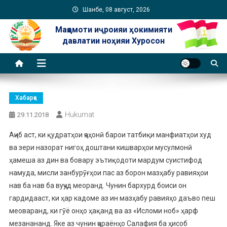
Skip
Шанбе, 08 август, 2026
to
Мақомоти иҷроияи ҳокимияти
content
давлатии ноҳияи Хуросон
Хабарҳо
Hukumat
29.11.2018
Аҷиб аст, ки қудратҳои ҷаҳонӣ барои татбиқи манфиатҳои худ
ва зери назорат нигоҳ доштани кишварҳои мусулмонӣ
ҳамеша аз дин ва бовару эътиқодоти мардум суистифод
намуда, мисли занбурӯғҳои пас аз борон мазҳабу равияҳои
нав ба нав ба вуҷуд меоранд.
Чунин бархурд боиси он
гардидааст, ки ҳар кадоме аз ин мазҳабу равияҳо даъво пеш
меоваранд, ки гӯё онҳо ҳақанд ва аз «Исломи ноб» ҳарф
мезанананд. Яке аз чунин ҷараёнҳо Салафия ба ҳисоб