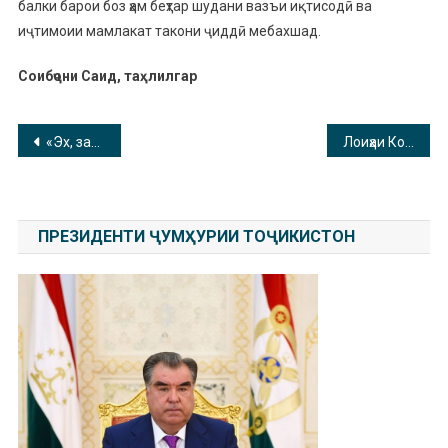
балки барои боз ҳам беҳтар шудани вазъи иқтисодӣ ва
иҷтимоии мамлакат такони ҷиддӣ мебахшад.
Соибҷони Саид, таҳлилгар
Навигация
«Эх, загулял, загулял, загулялпарень молодой…»
Лоиҳаи Консепсияи хурофотпарастӣ ва вопасгароии ТТЭ ҲНИ-2018
по
записям
ПРЕЗИДЕНТИ ҶУМҲУРИИ ТОҶИКИСТОН