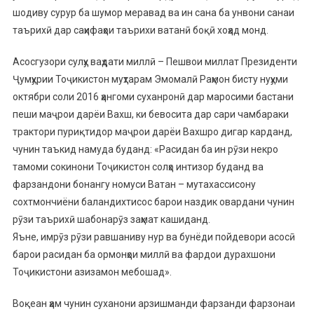
шодиву сурур ба шумор меравад ва ин сана ба унвони санаи
таърихӣ дар саҳифаҳои таърихи ватанӣ боқӣ хоҳад монд.
Асосгузори сулҳу ваҳдати миллӣ – Пешвои миллат Президенти
Ҷумҳурии Тоҷикистон муҳтарам Эмомалӣ Раҳмон бисту нуҳуми
октябри соли 2016 ҳангоми суханронӣ дар маросими бастани
пеши маҷрои дарёи Вахш, ки бевосита дар сари чамбараки
трактори пуриқтидор маҷрои дарёи Вахшро дигар карданд,
чунин таъкид намуда буданд: «Расидан ба ин рӯзи некро
тамоми сокинони Тоҷикистон солҳо интизор буданд ва
фарзандони бонангу номуси Ватан – мутахассисону
сохтмончиёни баландихтисос барои наздик овардани чунин
рӯзи таърихӣ шабонарӯз заҳмат кашиданд.
Яъне, имрӯз рӯзи равшаниву нур ва бунёди пойдевори асосӣ
барои расидан ба ормонҳои миллӣ ва фардои дурахшони
Тоҷикистони азизамон мебошад».
Воқеан ҳам чунин суханони арзишманди фарзанди фарзонаи