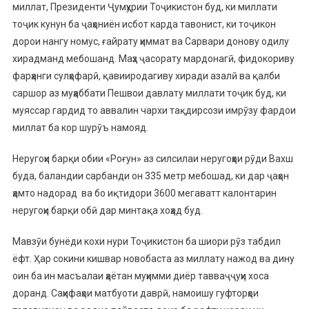
миллат, Президенти Ҷумҳурии Тоҷикистон буд, ки миллати
тоҷик кунун ба ҷаҳониён исбот карда тавонист, ки тоҷикон
дорои нангу номус, ғайрату ҳиммат ва Сарвари донову одилу
хирадманд мебошанд. Маҳз ҷасорату мардонагӣ, фидокориву
фарҳанги сулҳофарӣ, қавииродагиву хиради азалӣ ва қалби
саршор аз муҳаббати Пешвои давлату миллати тоҷик буд, ки
муяссар гардид то аввалин чархи тақдирсози имрӯзу фардои
миллат ба кор шурӯъ намояд.
Неругоҳи барқи обии «Роғун» аз силсилаи неругоҳҳои рӯди Вахш
буда, баландии сарбанди он 335 метр мебошад, ки дар ҷаҳон
ҳамто надорад ва бо иқтидори 3600 мегаватт калонтарин
неругоҳи барқи обӣ дар минтақа хоҳад буд.
Мавзӯи бунёди кохи нури Тоҷикистон ба шиори рӯз табдил
ёфт. Ҳар сокини кишвар новобаста аз миллату нажод ва дину
оин ба ин масъалаи ҳаётан муҳимми диёр тавваҷҷуҳи хоса
доранд. Саҳифаҳои матбуоти даврӣ, намоишу гуфторҳои