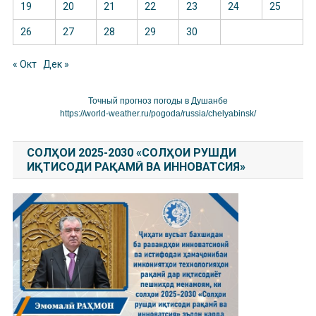
19
20
21
22
23
24
25
26
27
28
29
30
« Окт
Дек »
Точный прогноз погоды в Душанбе
https://world-weather.ru/pogoda/russia/chelyabinsk/
СОЛҲОИ 2025-2030 «СОЛҲОИ РУШДИ
ИҚТИСОДИ РАҚАМӢ ВА ИННОВАТСИЯ»