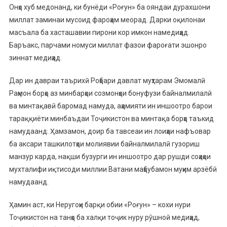
Онҳо хуб медонанд, ки бунёди «Роғун» ба ояндаи дурахшони
миллат заминаи мусоид фароҳам меорад. Дарки оқилонаи
масъала ба хасташавии пирони кор имкон намедиҳад.
Баръакс, парчами номуси миллат фазои фароғати эшонро
зиннат медиҳад.
Дар ин давраи таърихӣ Роҳбари давлат муҳтарам Эмомалӣ
Раҳмон борҳо аз минбарҳои созмонҳои бонуфузи байналмилалӣ
ва минтақавӣ баромад намуда, аҳамияти ин иншоотро барои
тараққиёти минбаъдаи Тоҷикистон ва минтақа борҳо таъкид
намудаанд. Ҳамзамон, доир ба тавсеаи ин лоиҳаи нафъовар
ба аксари ташкилотҳои молиявии байналмилалӣ гузориш
манзур карда, нақши бузурги ин иншоотро дар рушди соҳаҳои
мухталифи иқтисоди миллии Ватани маҳбубамон муҳим арзёбӣ
намудаанд.
Ҳамин аст, ки Неругоҳи барқи обии «Роғун» – кохи нури
Тоҷикистон на танҳо ба халқи тоҷик нуру рӯшноӣ медиҳад,