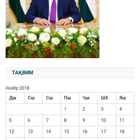
ТАҚВИМ
Ноябр 2018
Дш
Сш
Сш
Пш
Ҷм
Шб
Яш
1
2
3
4
5
6
7
8
9
10
11
12
13
14
15
16
17
18