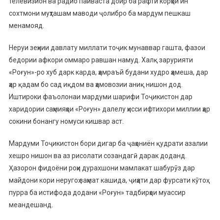
телевизион ва радио пайваста доир ба рафти корҳои ин
сохтмони муҳташам маводи ҷолибро ба мардум пешкаш
менамояд.
Неруи зеҳнии давлату миллати тоҷик мунаввар гашта, фазои
бедории афкори оммаро равшан намуд. Халқ зарурияти
«Роғун»-ро хуб дарк карда, ҳамраъй будани худро ҳамеша, дар
ҳар қадам бо сад иқдом ва ҳамовозии аниқ нишон дод.
Иштироки фаъолонаи мардуми шарифи Тоҷикистон дар
харидории саҳмияҳои «Роғун» далелу ҳисси ифтихори миллии ҳар
сокини бонангу номуси кишвар аст.
Мардуми Тоҷикистон бори дигар ба ҷаҳониён қудрати азалии
хешро нишон ва аз рисолати созандагӣ дарак доданд.
Ҳазорон фидоёни роҳи дурахшони мамлакат шабурӯз дар
майдони кори неругоҳ заҳмат кашида, ҷиҳати дар фурсати кӯтоҳ
пурра ба истифода додани «Роғун» тадбирҳои муассир
меандешанд.