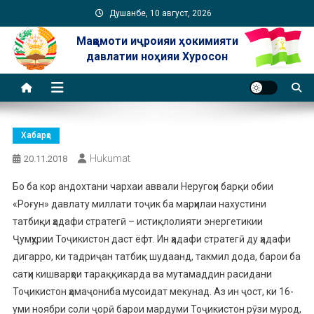
Skip
Душанбе, 10 август, 2026
to
Мақомоти иҷроияи ҳокимияти
content
давлатии ноҳияи Хуросон
Хабарҳо
Hukumat
20.11.2018
Бо ба кор андохтани чархаи аввали Неругоҳи барқи обии
«Роғун» давлату миллати тоҷик ба марҳилаи нахустини
татбиқи ҳадафи стратегӣ – истиқлолияти энергетикии
Ҷумҳурии Тоҷикистон даст ёфт.
Ин ҳадафи стратегӣ ду ҳадафи
дигарро, ки тадриҷан татбиқ шудаанд, такмил дода, барои ба
сатҳи кишварҳои тараққикарда ва мутамаддин расидани
Тоҷикистон ҳамаҷониба мусоидат мекунад. Аз ин ҷост, ки 16-
уми ноябри соли ҷорӣ барои мардуми Тоҷикистон рӯзи мурод,