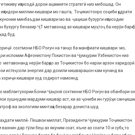
етикиву иқтисодӣ дорои аҳамияти стратегӣ низ мебошад. Он
 иқтидори миллии кишвари мо гашта, Тоҷикистонро соҳиби қудрати
икунонии минбаъдаи кишвари мо ва ҷаҳиши бузурги иқтисодии
ан бузургу беназир ҶТ метавонад аз кишвари муҳтоҷ ба нерӯи барқ 
ҳад буд.
хориҷӣ сохтмони НБО Роғун на танҳо ба манфиати кишвари мо,
ои исломии Афғонистону Покистон ва Ҷумҳурии Ӯзбекистон низ
о метавонанд нерӯи барқро аз Тоҷикистон бо нархи арзон харидорӣ
рои истеҳсоли энергия дар дохили кишварашон кам кунанд ва
а хориҷи кишвари худ содирот намоянд.
бо маблағгузории Бонки Ҷаҳонӣ сохтмони НБО Роғун ва обанбори о
иси хушнудии мардуми кишвар аст, ки аз ҷониби ин гурӯҳи санҷиши
троф ва экологияи минтақа безарар дониста шуд.
 ваҳдати миллӣ- Пешвои миллат, Президенти Ҷумҳурии Тоҷикистон
знин дар тӯли беш аз якуним соат, яъне аз соати 10-и субҳ то