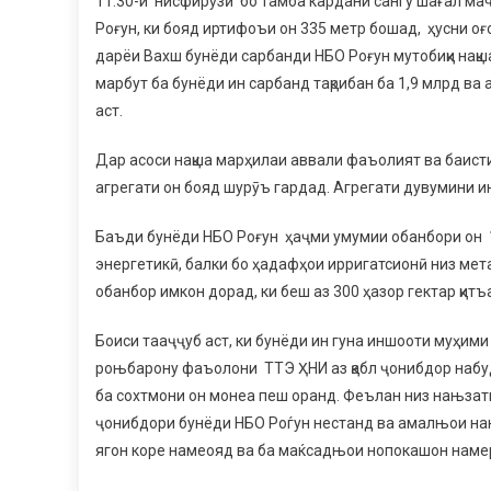
11:30-и нисфирӯзӣ бо тамба кардани сангу шағал маҷ
Роғун, ки бояд иртифоъи он 335 метр бошад, ҳусни о
дарёи Вахш бунёди сарбанди НБО Роғун мутобиқи нақ
марбут ба бунёди ин сарбанд тақрибан ба 1,9 млрд в
аст.
Дар асоси нақша марҳилаи аввали фаъолият ва баист
агрегати он бояд шурӯъ гардад. Агрегати дувумини и
Баъди бунёди НБО Роғун ҳаҷми умумии обанбори он 13
энергетикӣ, балки бо ҳадафҳои ирригатсионӣ низ мет
обанбор имкон дорад, ки беш аз 300 ҳазор гектар қит
Боиси тааҷҷуб аст, ки бунёди ин гуна иншооти муҳим
роњбарону фаъолони ТТЭ ҲНИ аз қабл ҷонибдор наб
ба сохтмони он монеа пеш оранд. Феълан низ нањза
ҷонибдори бунёди НБО Роѓун нестанд ва амалњои на
ягон коре намеояд ва ба маќсадњои нопокашон наме