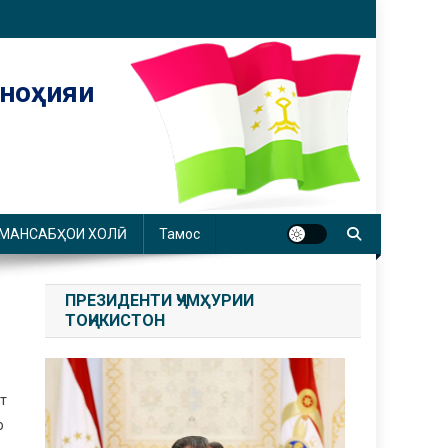
 ноҳияи
 МАНСАБҲОИ ХОЛӢ
Тамос
ПРЕЗИДЕНТИ ҶУМҲУРИИ
ТОҶИКИСТОН
т
о