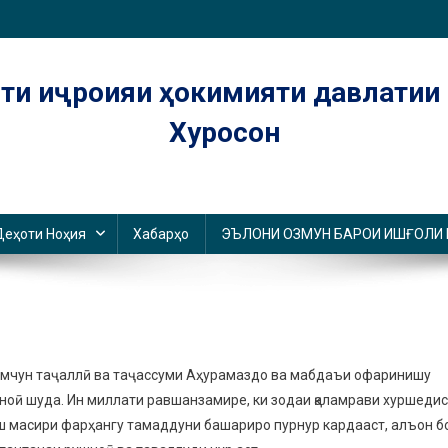
ти иҷроияи ҳокимияти давлатии
Хуросон
Деҳоти Ноҳия
Хабарҳо
ЭЪЛОНИ ОЗМУН БАРОИ ИШҒОЛИ
 ҳамчун таҷаллӣ ва таҷассуми Аҳурамаздо ва мабдаъи офаринишу
ноӣ шуда.
Ин миллати равшанзамире, ки зодаи қаламрави хуршедис
еш масири фарҳангу тамаддуни башариро пурнур кардааст, алъон б