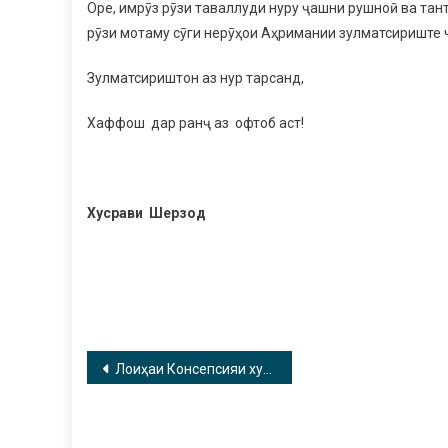
Оре, имрӯз рӯзи таваллуди нуру ҷашни рушноӣ ва та
рӯзи мотаму сӯги нерӯҳои Аҳримании зулматсириште 
Зулматсириштон аз нур тарсанд,
Хаффош дар ранҷ аз офтоб аст!
Хусрави Шерзод
Навигация
Лоиҳаи Консепсияи хурофотпарастӣ ва вопасгароии ТТЭ ҲНИ-2018
по
записям