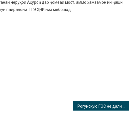
нтанаи нерӯҳои Аҳуроӣ дар ҷомеаи мост, аммо ҳамзамон ин ҷашн
чун пайравони ТТЭ ҲНИ низ мебошад.
Рогунскую ГЭС не дали строить исламисты