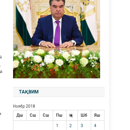
нӣ
кӣ
ТАҚВИМ
Ноябр 2018
и
Дш
Сш
Сш
Пш
Ҷм
Шб
Яш
1
2
3
4