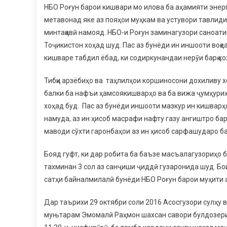
НБО Роғун барои кишвари мо илова ба аҳамияти энерг
метавонад яке аз пояҳои муҳкам ва устувори тавлиди
минтақавӣ намояд. НБО-и Роғун заминагузори саноат
Тоҷикистон хоҳад шуд. Пас аз бунёди ин иншооти воқе
кишваре табдил ёбад, ки содиркунандаи нерӯи барқ хо
Тибқи арзёбиҳо ва таҳлилҳои коршиносони дохиливу 
балки ба нафъи ҳамсоякишварҳо ва ба вижа ҷумҳуриҳ
хоҳад буд. Пас аз бунёди иншооти мазкур ин кишварҳ
намуда, аз ин ҳисоб масрафи нафту газу ангиштро ба
маводи сӯхти гаронбаҳои аз ин ҳисоб сарфашударо б
Бояд гуфт, ки дар робита ба баъзе масъалагузориҳо 
тахминан 3 сол аз санҷиши ҷиддӣ гузаронида шуд. Бо
сатҳи байналмилалӣ бунёди НБО Роғун барои муҳити а
Дар таърихи 29 октябри соли 2016 Асосгузори сулҳу
муњтарам Эмомалӣ Раҳмон шахсан савори булдозери ва