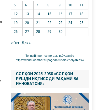
5
6
7
8
9
10
11
12
13
14
15
16
17
18
ба
19
20
21
22
23
24
25
26
27
28
29
30
« Окт
Дек »
Точный прогноз погоды в Душанбе
https://world-weather.ru/pogoda/russia/chelyabinsk/
СОЛҲОИ 2025-2030 «СОЛҲОИ
н
РУШДИ ИҚТИСОДИ РАҚАМӢ ВА
и
ИННОВАТСИЯ»