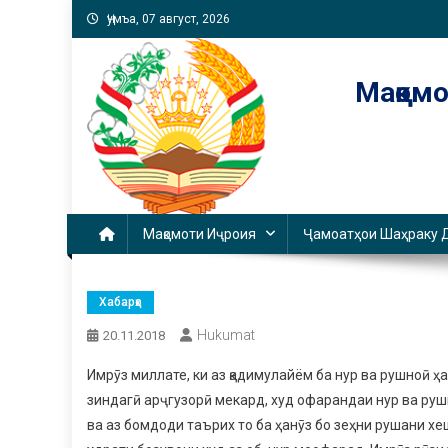
Skip
Ҷумъа, 07 август, 2026
to
content
Мақомо
Мақомоти Иҷроия
Ҷамоатҳои Шаҳраку 
Хабарҳо
Hukumat
20.11.2018
Имрӯз миллате, ки аз қадимулайём ба нур ва рушноӣ
зиндагӣ арҷгузорӣ мекард, худ офарандаи нур ва руш
ва аз бомдоди таърих то ба ҳанӯз бо зеҳни рушани х