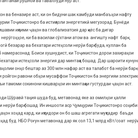
 тантанаи рушноӣ ва таваллуди нур аст.
н ва беназире аст, ки он бидуни шак камбуди манбаъҳои нафту
урии Тоҷикистонро ба истиқлоли энергетикӣ мегузорад. Бунёди
мшавии иқлими ҷаҳон ва глобализатсия дар қиёс ба дигар
 нерӯгоҳҳое, ки ба василаи сӯхтани атом ва ангишту нафт барқ
огӣ безарар ва бехатари истеҳсоли нерӯи барқ буда, куллан ба
б намерасонад. Боиси хушнудист, ки Тоҷикистон дорои захираҳои
бехатари истеҳсоли энергия дар минтақа бошад. Дар шароити куну
ҳолии онҳо бештар аз 300 млн нафар аст ва талабот ба нерӯи барқ
и ройгон равони обҳои мусаффои Тоҷикистон ба энергияи электри
ъи тамоми сокинони кишварҳои ин минтақаи густурдаи ҷаҳон аст.
ҳоди Шӯравӣ таҳия шуда буд, метавонад яке аз омилҳои ҳалли
и нерӯи барқ бошад. Ин иншооти аср Ҷумҳурии Тоҷикистонро соҳиби
ҷаҳон хоҳад кард, ки иқтидори он бо шаш агрегати муқтадир баъди
ад буд. НБО Роғун метавонад дар як сол 13,1 млрд кВт/соат нерӯ