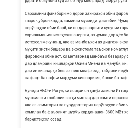
қудрати бозувони худ аз об нур меофарад. Имрӯз рӯзи
Сарзамини файзбори мо дорои захираҳои обии фарово
газро ҷуброн карда, заминаи мусоиди дастёбии Ҷумҳ
нерӯгоҳҳои обии барқӣ, ки он дар шароити кунунии гар
сарчашмањои истеҳсоли энергия, аз ҷумла дар қиёс ба
истеҳсол мекунанд, яке аз манбаъҳои аз дидгоҳи экол
муҳити зисти башарӣ ва экосистема таъсири номатлу
фаровони обие аст, ки метавонад манбаъи безарару 
дар қаламрави кишварҳои Осиёи Миёна ва Ҷанубӣ, ки а
дар ин кишварҳо беш аз пеш меафзояд, табдили нерӯ
на фақат ба нафъи мардуми кишвари мо, балки ба наф
Бунёди НБО-и Роғун, ки лоиҳаи он ҳанӯз замони Итти
мушкилоти глобалии сатҳи минтақа дар самти норасои
яке аз азимтарин ва пурқудраттарин нерӯгоҳҳои обии 
комилан ба фаъолият шурӯъ карданашон 3600 МВт хоҳ
барқ истеҳсол созад.