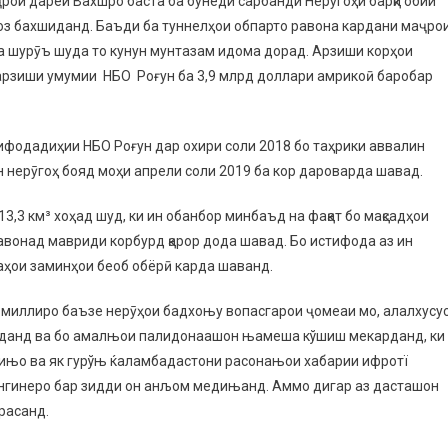
рои дарёи Вахшро баста ба бунёди сарбанди Нерӯгоҳи барқи обии
ғоз бахшиданд. Баъди ба туннелҳои обпарто равона кардани маҷро
ша шурӯъ шуда то кунун мунтазам идома дорад. Арзиши корҳои
а арзиши умумии НБО Роғун ба 3,9 млрд доллари амрикоӣ баробар
ифодадиҳии НБО Роғун дар охири соли 2018 бо таҳрики аввалин
н нерӯгоҳ бояд моҳи апрели соли 2019 ба кор дароварда шавад.
,3 км³ хоҳад шуд, ки ин обанбор минбаъд на фақат бо мақсадҳои
авонад мавриди корбурд қарор дода шавад. Бо истифода аз ин
ъаҳои заминҳои беоб обёрӣ карда шаванд.
и миллиро баъзе нерӯҳои бадхоњу вопасгарои ҷомеаи мо, алалхусу
уданд ва бо амалњои палидонаашон њамеша кўшиш мекарданд, ки
тињо ва як гурўњ ќаламбадастони расонањои хабарии ифротї
нгинеро бар зидди он анљом медињанд. Аммо дигар аз дасташон
расанд.