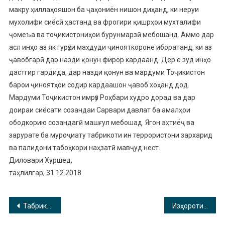
макру ҳиллаҳояшон ба ҷаҳониён нишон диҳанд, ки неруи
мухолифи сиёсӣ ҳастанд ва фрогири қишрҳои мухталифи
ҷомеъа ва тоҷикистониҳои бурунмарзӣ мебошанд. Аммо дар
асл инҳо аз як гурӯҳи маҳдуди ҷинояткороне иборатанд, ки аз
ҷавобгарӣ дар назди қонун фирор кардаанд. Дер ё зуд инҳо
дастгир гардида, дар назди қонун ва мардуми Тоҷикистон
барои ҷиноятҳои содир кардаашон ҷавоб хоҳанд дод.
Мардуми Тоҷикистон имрӯз Роҳбари худро дорад ва дар
доираи сиёсати созандаи Сарвари давлат ба амалҳои
ободкорию созандагӣ машғул мебошад. Ягон эҳтиёҷ ва
зарурате ба муроҷиату табрикоти ин террористони зархарид
ва палидони табоҳкори наҳзатӣ мавҷуд нест.
Диловари Хуршед,
таҳлилгар, 31.12.2018
Навигация
Табрикоти раиси ноҳияи Хуросон муҳтарам Р. Сафарзода бахшида ба «Соли нави мелодӣ»
Изҳороти ҷамъияти “Нур” кори дасти террористон аст