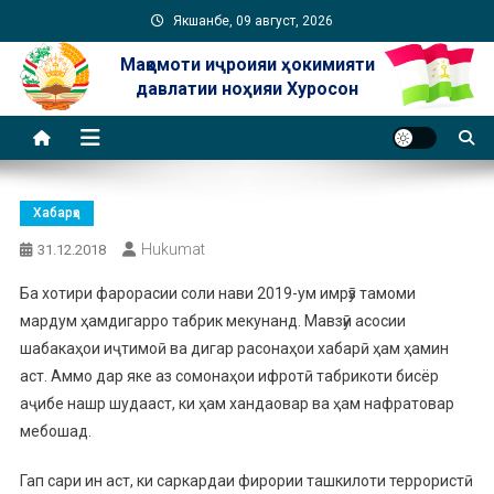
Skip
Якшанбе, 09 август, 2026
to
Мақомоти иҷроияи ҳокимияти
content
давлатии ноҳияи Хуросон
Хабарҳо
Hukumat
31.12.2018
Ба хотири фарорасии соли нави 2019-ум имрӯз тамоми
мардум ҳамдигарро табрик мекунанд. Мавзӯи асосии
шабакаҳои иҷтимоӣ ва дигар расонаҳои хабарӣ ҳам ҳамин
аст. Аммо дар яке аз сомонаҳои ифротӣ табрикоти бисёр
аҷибе нашр шудааст, ки ҳам хандаовар ва ҳам нафратовар
мебошад.
Гап сари ин аст, ки саркардаи фирории ташкилоти террористӣ