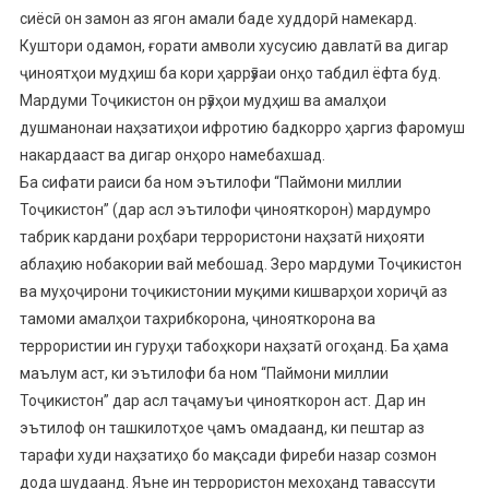
сиёсӣ он замон аз ягон амали баде худдорӣ намекард.
Куштори одамон, ғорати амволи хусусию давлатӣ ва дигар
ҷиноятҳои мудҳиш ба кори ҳаррӯзаи онҳо табдил ёфта буд.
Мардуми Тоҷикистон он рӯзҳои мудҳиш ва амалҳои
душманонаи наҳзатиҳои ифротию бадкорро ҳаргиз фаромуш
накардааст ва дигар онҳоро намебахшад.
Ба сифати раиси ба ном эътилофи “Паймони миллии
Тоҷикистон” (дар асл эътилофи ҷинояткорон) мардумро
табрик кардани роҳбари террористони наҳзатӣ ниҳояти
аблаҳию нобакории вай мебошад. Зеро мардуми Тоҷикистон
ва муҳоҷирони тоҷикистонии муқими кишварҳои хориҷӣ аз
тамоми амалҳои тахрибкорона, ҷинояткорона ва
террористии ин гуруҳи табоҳкори наҳзатӣ огоҳанд. Ба ҳама
маълум аст, ки эътилофи ба ном “Паймони миллии
Тоҷикистон” дар асл таҷамуъи ҷинояткорон аст. Дар ин
эътилоф он ташкилотҳое ҷамъ омадаанд, ки пештар аз
тарафи худи наҳзатиҳо бо мақсади фиреби назар созмон
дода шудаанд. Яъне ин террористон мехоҳанд тавассути