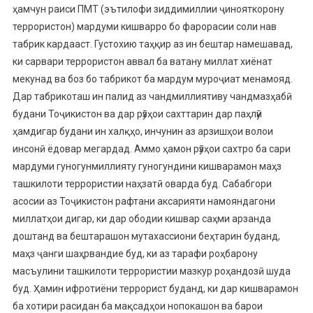
ҳамчун раиси ПМТ (эътилофи зиддимиллии ҷинояткорону
террористон) мардуми кишварро бо фарорасии соли нав
табрик кардааст. Густохию таҳқир аз ин бештар намешавад,
ки сарвари террористон аввал ба ватану миллат хиёнат
мекунад ва боз бо табрикот ба мардум муроҷиат менамояд.
Дар табрикоташ ин палид аз чандмиллиятиву чандмазҳабӣ
будани Тоҷикистон ва дар рӯзҳои сахттарин дар паҳлӯи
ҳамдигар будани ин халқҳо, инчунин аз арзишҳои волои
инсонӣ ёдовар мегардад. Аммо ҳамон рӯзҳои сахтро ба сари
мардуми гуногунмиллияту гуногундини кишварамон маҳз
ташкилоти террористии наҳзатӣ оварда буд. Сабабгори
асосии аз Тоҷикистон рафтани аксарияти намояндагони
миллатҳои дигар, ки дар ободии кишвар саҳми арзанда
доштанд ва бештарашон мутахассиони беҳтарин буданд,
маҳз ҷанги шаҳрвандие буд, ки аз тарафи роҳбарону
масъулини ташкилоти террористии мазкур роҳандозӣ шуда
буд. Ҳамин ифротиёни террорист буданд, ки дар кишварамон
ба хотири расидан ба мақсадҳои нопокашон ва барои