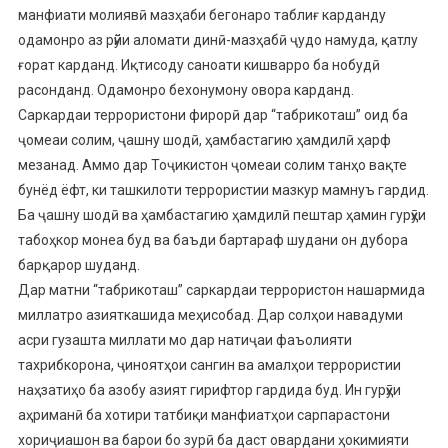
манфиати молиявӣ мазҳаби бегонаро таблиғ карданду
одамонро аз рӯйи аломати динӣ-мазҳабӣ ҷудо намуда, қатлу
ғорат карданд. Иқтисоду саноати кишварро ба нобудӣ
расонданд. Одамонро бехонумону овора карданд.
Саркардаи террористони фирорӣ дар “табрикоташ” оид ба
ҷомеаи солим, ҷашну шодӣ, ҳамбастагию ҳамдилӣ ҳарф
мезанад. Аммо дар Тоҷикистон ҷомеаи солим танҳо вақте
бунёд ёфт, ки ташкилоти террористии мазкур мамнуъ гардид.
Ба ҷашну шодӣ ва ҳамбастагию ҳамдилӣ пештар ҳамин гурӯҳи
табоҳкор монеа буд ва баъди бартараф шудани он дубора
барқарор шуданд.
Дар матни “табрикоташ” саркардаи террористон нашармида
миллатро азияткашида меҳисобад. Дар солҳои навадуми
асри гузашта миллати мо дар натиҷаи фаъолияти
тахрибкорона, ҷиноятҳои сангин ва амалҳои террористии
наҳзатиҳо ба азобу азият гирифтор гардида буд. Ин гурӯҳи
аҳриманӣ ба хотири татбиқи манфиатҳои сарпарастони
хориҷиашон ва барои бо зурӣ ба даст овардани ҳокимияти