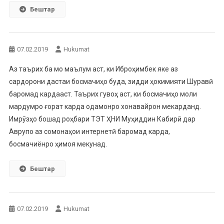
Бештар
07.02.2019
Hukumat
Аз таърих ба мо маълум аст, ки Иброҳимбек яке аз
сардорони дастаи босмачиҳо буда, зидди ҳокимияти Шуравӣ
баромад кардааст. Таърих гувоҳ аст, ки босмачиҳо моли
мардумро ғорат карда одамонро хонавайрон мекарданд.
Имрӯзҳо бошад роҳбари ТЭТ ҲНИ Муҳиддин Кабирӣ дар
Аврупо аз сомонаҳои интернетӣ баромад карда,
босмачиёнро ҳимоя мекунад.
Бештар
07.02.2019
Hukumat