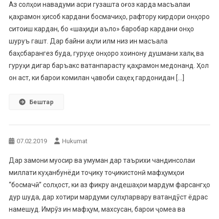
Аз солҳои навадуми асри гузашта оғоз карда масъалаи
қаҳрамон ҳисоб кардани босмачиҳо, рафтору кирдори онҳоро
ситоиш кардан, бо «шаҳиди аъло» баробар кардани онҳо
шуруъ гашт. Дар байни аҳли илм низ ин масъала
баҳсбарангез буда, гуруҳе онҳоро хоинону душмани халқ ва
гуруҳи дигар баръакс ватанпарасту қаҳрамон медонанд. Ҳол
он аст, ки барои комилан ҷавоби саҳеҳ гардонидан […]
Бештар
07.02.2019
Hukumat
Дар замони муосир ва умуман дар таърихи чандинсолаи
миллати куҳанбунёди тоҷику тоҷикистонӣ мафҳумҳои
“босмачӣ” солҳост, ки аз фикру андешаҳои мардум фарсангҳо
дур шуда, дар хотири мардуми сулҳпарвару ватандӯст ёдрас
намешуд. Имрӯз ин мафҳум, махсусан, барои ҷомеа ва