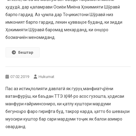
ҳудудӣ, дар қаламрави Осиёи Миёна Ҳокимияти Шӯравӣ
барпо гардид. Аз ҷумла дар Тоҷикистони Шӯравӣ низ
имконият барпо гардид, лекин қувваҳое буданд, ки зидди
Ҳокимияти Шӯравӣ баромад мекарданд, ки онҳоро
босмачиён меномиданд.
Бештар
07.02.2019
Hukumat
Пас аз истиқлолияти давлатӣ як гуруҳ манфиатҷӯёни
ватанфурӯш, ки баъдан ТТЭ ҲНИ-ро асос гузошта, ҳодисаи
манфури ғайриинсониро, ки қатлу куштори мардуми
бегуноҳро фаро гирифта буд, такрор карда, ҳатто бо шеваҳои
муосири куштор бар сари мардуми тоҷик як балои азимро
оварданд.