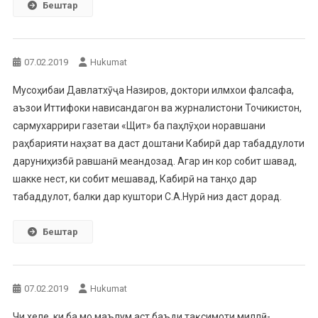
Бештар
07.02.2019
Hukumat
Мусоҳибаи Давлатхӯҷа Назиров, доктори илмхои фалсафа,
аъзои Иттифоки нависандагон ва журналистони Точикистон,
сармухаррири газетаи «Щит» ба паҳлӯҳои норавшани
раҳбарияти наҳзат ва даст доштани Кабирӣ дар табаддулоти
даруниҳизбӣ равшанӣ меандозад. Агар ин кор собит шавад,
шакке нест, ки собит мешавад, Кабирӣ на танҳо дар
табаддулот, балки дар куштори С.А.Нурӣ низ даст дорад.
Бештар
07.02.2019
Hukumat
Чи хеле, ки ба мо маълум аст баъди тақсимоти миллӣ-