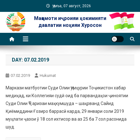
Skip
Ҷумъа, 07 август, 2026
to
Мақомоти иҷроияи ҳокимияти
content
давлатии ноҳияи Хуросон
DAY:
07.02.2019
07.02.2019
Hukumat
Маркази матбуотии Суди Олии Ҷумҳурии Тоҷикистон хабар
медиҳад, ки Коллегияи судӣ оид ба парвандаҳои ҷиноятии
Суди Олии ҶТ аризаи маҳкумшуда – шаҳрванд Сайид
Қиёмиддини Ғозиро баррасӣ карда, 29 январи соли 2019
муҳлати ҷазои ӯ 18 сол ихтисор ва аз 25 ба 7 сол расонида
шуд.