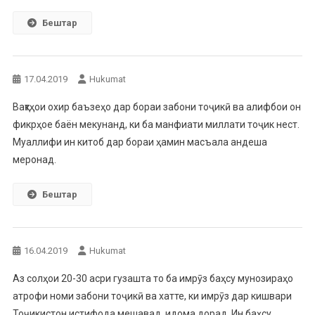
Бештар
17.04.2019
Hukumat
Вақтҳои охир баъзеҳо дар бораи забони тоҷикӣ ва алифбои он
фикрҳое баён мекунанд, ки ба манфиати миллати тоҷик нест.
Муаллифи ин китоб дар бораи ҳамин масъала андеша
меронад.
Бештар
16.04.2019
Hukumat
Аз солҳои 20-30 асри гузашта то ба имрӯз баҳсу мунозираҳо
атрофи номи забони тоҷикӣ ва хатте, ки имрӯз дар кишвари
Тоҷикистон истифода мешавад, идома дорад. Ин баҳсу