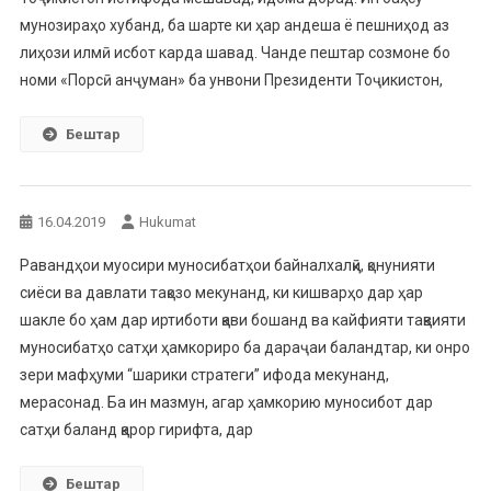
мунозираҳо хубанд, ба шарте ки ҳар андеша ё пешниҳод аз
лиҳози илмӣ исбот карда шавад. Чанде пештар созмоне бо
номи «Порсӣ анҷуман» ба унвони Президенти Тоҷикистон,
Бештар
16.04.2019
Hukumat
Равандҳои муосири муносибатҳои байналхалқӣ, қонунияти
сиёси ва давлати тақозо мекунанд, ки кишварҳо дар ҳар
шакле бо ҳам дар иртиботи қави бошанд ва кайфияти тақвияти
муносибатҳо сатҳи ҳамкориро ба дараҷаи баландтар, ки онро
зери мафҳуми “шарики стратеги” ифода мекунанд,
мерасонад. Ба ин мазмун, агар ҳамкорию муносибот дар
сатҳи баланд қарор гирифта, дар
Бештар