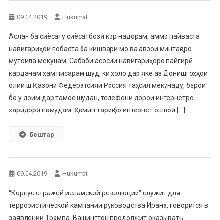
09.04.2019
Hukumat
Аслан ба сиёсату сиёсатбозӣ кор надорам, аммо пайваста
навигариҳои вобаста ба кишвари мо ва авзои минтақаро
мутоила мекунам. Сабаби асосии навигариҳоро пайгирӣ
карданам ҳам писарам шуд, ки ҳоло дар яке аз Донишгоҳҳои
олии ш.Қазони Федератсияи Россия таҳсил мекунаду, барои
бо у доим дар тамос шудан, телефони дорои интернетро
харидорӣ намудам. Ҳамин тариқ бо интернет ошноӣ […]
Бештар
09.04.2019
Hukumat
“Корпус стражей исламской революции” служит для
террористической кампании руководства Ирана, говорится в
заявлении Трампа. Вашингтон продолжит оказывать