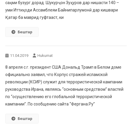
саҳми бузург дорад. Шукурҷон Зуҳуров дар нишасти 140 –
уми Иттиҳоди Ассамблеяи Байнипарлумонӣ дар кишвари
Қатар ба маврид гуфтааст, ки
Бештар
11.04.2019
Hukumat
8 апреля с.г. президент США Дональд Трамп в Белом доме
официально заявил, что Корпус стражей исламской
революции (КСИР) служит для террористической кампании
руководства Ирана, являясь “основным средством” властей
по “осуществлению его глобальной террористической
кампании”. По сообщению сайта “Фергана.Ру”
Бештар