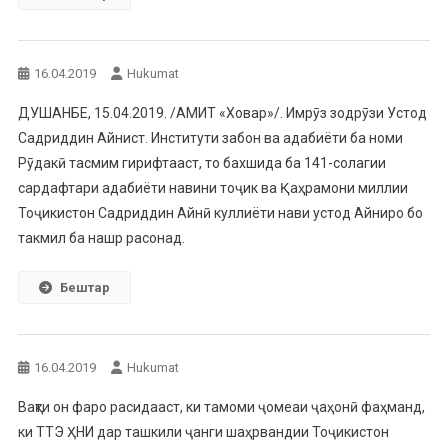
16.04.2019
Hukumat
ДУШАНБЕ, 15.04.2019. /АМИТ «Ховар»/. Имрӯз зодрӯзи Устод
Садриддин Айнист. Институти забон ва адабиёти ба номи
Рӯдакӣ тасмим гирифтааст, то бахшида ба 141-солагии
сардафтари адабиёти навини тоҷик ва Қаҳрамони миллии
Тоҷикистон Садриддин Айнӣ куллиёти нави устод Айниро бо
такмил ба нашр расонад.
Бештар
16.04.2019
Hukumat
Вақти он фаро расидааст, ки тамоми ҷомеаи ҷаҳонӣ фаҳманд,
ки ТТЭ ҲНИ дар ташкили ҷанги шаҳрвандии Тоҷикистон