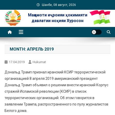
Skip
Шанбе, 08 август, 2026
to
Мақомоти иҷроияи ҳокимияти
content
давлатии ноҳияи Хуросон
MONTH:
АПРЕЛЬ 2019
17.04.2019
Hukumat
Дональд Трамп признал иранский КСИР террористической
организацией 8 апреля 2019 американский президент
Дональд Трамп объявил о решении внести иранский Корпус
стражей Исламской революции (КСИР) в список
террористических организаций. Об этом говорится в
заявлении Трампа, распространенного по пулу журналистов
Белого дома.