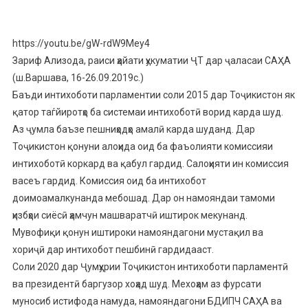
https://youtu.be/gW-rdW9Mey4
Зариф Ализода, раиси ҳайати ҳукуматии ҶТ дар ҷаласаи САҲА
(ш.Варшава, 16-26.09.2019с.)
Баъди интихоботи парламентии соли 2015 дар Тоҷикистон як
қатор таѓйиротҳо ба системаи интихоботӣ ворид карда шуд.
Аз ҷумла баъзе пешниҳодҳо амалӣ карда шуданд. Дар
Тоҷикистон қонуни алоҳида оид ба фаъолияти комиссияи
интихоботӣ коркард ва қабул гардид. Салоҳияти ин комиссия
васеъ гардид. Комиссия оид ба интихобот
доимоамалкунанда мебошад. Дар он намояндаи тамоми
ҳизбҳои сиёсӣ ҳамчун машваратчӣ иштирок мекунанд.
Мувофиқи қонун иштироки намояндагони мустақил ва
хориҷӣ дар интихобот пешбинӣ гардидааст.
Соли 2020 дар Ҷумҳурии Тоҷикистон интихоботи парламентӣ
ва президентӣ баргузор хоҳад шуд. Мехоҳам аз фурсати
муносиб истифода намуда, намояндагони БДИПЧ САҲА ва