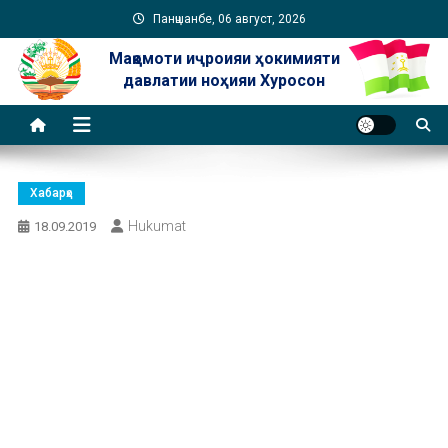
Skip
Панҷшанбе, 06 август, 2026
to
Мақомоти иҷроияи ҳокимияти
content
давлатии ноҳияи Хуросон
Хабарҳо
Hukumat
18.09.2019