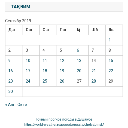
ТАҚВИМ
Сентябр 2019
Дш
Сш
Сш
Пш
Ҷм
Шб
Яш
1
2
3
4
5
6
7
8
9
10
11
12
13
14
15
16
17
18
19
20
21
22
23
24
25
26
27
28
29
30
« Авг
Окт »
Точный прогноз погоды в Душанбе
https://world-weather.ru/pogoda/russia/chelyabinsk/