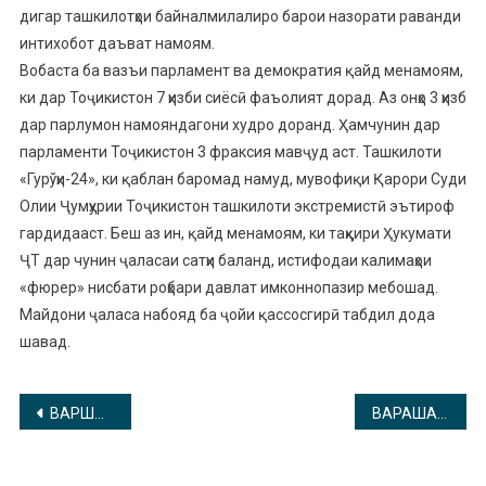
дигар ташкилотҳои байналмилалиро барои назорати раванди
интихобот даъват намоям.
Вобаста ба вазъи парламент ва демократия қайд менамоям,
ки дар Тоҷикистон 7 ҳизби сиёсӣ фаъолият дорад. Аз онҳо 3 ҳизб
дар парлумон намояндагони худро доранд. Ҳамчунин дар
парламенти Тоҷикистон 3 фраксия мавҷуд аст. Ташкилоти
«Гурўҳи-24», ки қаблан баромад намуд, мувофиқи Қарори Суди
Олии Ҷумҳурии Тоҷикистон ташкилоти экстремистӣ эътироф
гардидааст. Беш аз ин, қайд менамоям, ки таҳқири Ҳукумати
ҶТ дар чунин ҷаласаи сатҳи баланд, истифодаи калимаҳои
«фюрер» нисбати роҳбари давлат имконнопазир мебошад.
Майдони ҷаласа набояд ба ҷойи қассосгирӣ табдил дода
шавад.
Навигация
ВАРШАВА. ОБСЕ. 18.09.2019. Выступление Самиева Камолджона – Общество “Садокат”
ВАРАШАВА. ОБСЕ. 18.09.2019. Выступление Х.Аюбова представителя Ассоциации таджикской молодежи в РФ
по