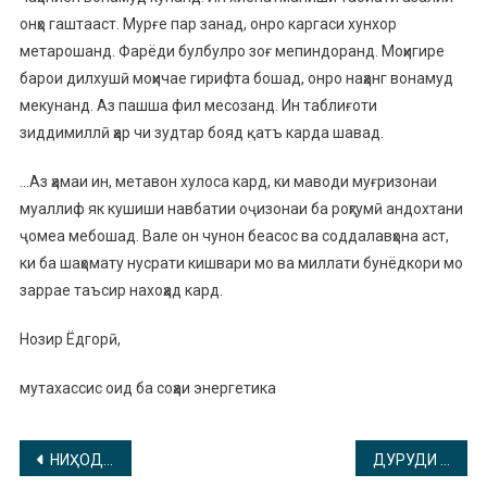
онҳо гаштааст. Мурғе пар занад, онро каргаси хунхор
метарошанд. Фарёди булбулро зоғ мепиндоранд. Моҳигире
барои дилхушӣ моҳичае гирифта бошад, онро наҳанг вонамуд
мекунанд. Аз пашша фил месозанд. Ин таблиғоти
зиддимиллӣ ҳар чи зудтар бояд қатъ карда шавад.
…Аз ҳамаи ин, метавон хулоса кард, ки маводи муғризонаи
муаллиф як кушиши навбатии оҷизонаи ба роҳгумӣ андохтани
ҷомеа мебошад. Вале он чунон беасос ва соддалавҳона аст,
ки ба шаҳомату нусрати кишвари мо ва миллати бунёдкори мо
заррае таъсир нахоҳад кард.
Нозир Ёдгорӣ,
мутахассис оид ба соҳаи энергетика
Навигация
НИҲОДҲОИ ДАВЛАТӢ ДАР ҚАЗИЯИ ГАДОЕВ КОМЁБ БУДАНД (ОЁ СУЛАЙМОН ДАВЛАТОВ БА ВАЪДААШ ВАФО МЕКУНАД?)
ДУРУДИ ШОДБОШИИ РАИСИ НОҲИЯИ ХУРОСОН МУҲТАРАМ РАҲМАТУЛЛО САФАРЗОДА БАХШИДА БА “РӮЗИ МОДАР”