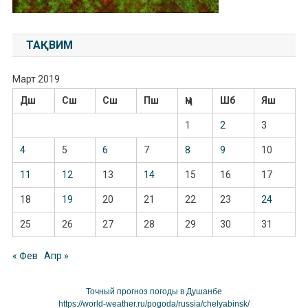
ТАҚВИМ
Март 2019
Дш
Сш
Сш
Пш
Ҷм
Шб
Яш
1
2
3
4
5
6
7
8
9
10
11
12
13
14
15
16
17
18
19
20
21
22
23
24
25
26
27
28
29
30
31
« Фев
Апр »
Точный прогноз погоды в Душанбе
https://world-weather.ru/pogoda/russia/chelyabinsk/