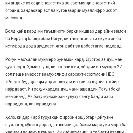
ки андаке аз соҳаи энергетика ва сохтмонҳои энергетикӣ
огоҳанд, хандаовар аст ва кутоҳназарии муаллифро исбот
месозад.
Бояд қайд кард, ки таъминоти барқи кишвар дар айни замон
ба Нерӯгоҳи барқи обии Роғун, ки танҳо агрегати якуми он ба
истифода дода шудааст, ягон рабт ва вобастагие надорад.
Роғун масъалаи муҳимеро рӯнамоӣ кард. Дӯстро аз душман
ҷудо кард. Ҳамон гуна, ки оппозитсия, ободии ин мулкро 27
сол пеш намехост ва мухолифи сарсахти сохтмони НБО
«Роғун» буд, ҳоло ҳам дар зершуури ин тоифа ҳеҷ чиз тағйир
наҳӯрдааст. Ин роҳгумкардаҳо душмани ашаддии Роғун боқӣ
мемонанд. Аз баҳсу мунозираи кулӯху сангу банди эзор
нараҳиданд, ки нараҳиданд.
Ҳоло, ки дар Ғарб гурӯҳакҳои фирории ошӯбгар ҷойгузин
шудаанд, кӯшиш доранд, тасвири қалбакии мардуми моро ба
чаҳониён вонамуд кунанд. Ин хиёнатманишӣ табиати азалии