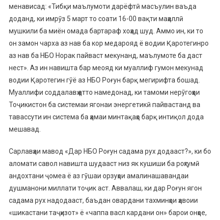
менависад: «Тибқи маълумоти дарёфтӣ масъулин ваъда
доданд, ки имрӯз 5 март то соати 16-00 вақти маҳаллӣ
мушкили ба миён омада бартараф хоҳад шуд. Аммо ин, ки то
он замон чарха аз нав ба кор медарояд ё водии Қаротегинро
аз нав ба НБО Норак пайваст мекунанд, маълумоте ба даст
нест». Аз ин навишта бар меояд ки муаллиф гумон мекунад
водии Қаротегин гӯё аз НБО Роғун барқ мегирифта бошад.
Муаллифи соддалавҳ ҳатто намедонад, ки тамоми нерӯгоҳҳои
Тоҷикистон ба системаи ягонаи энергетикӣ пайвастанд ва
тавассути ин система ба ҳамаи минтақаҳо барқ интиқол дода
мешавад.
Сарлавҳаи мавод «Дар НБО Роғун садама рух додааст?», ки бо
аломати савол навишта шудааст низ як кушиши ба роҳгумӣ
андохтани ҷомеа ё аз гӯшаи орзуҳои амалинашавандаи
душманони миллати тоҷик аст. Аввалаш, ки дар Роғун ягон
садама рух надодааст, баъдан овардани тахминҳои ҳавоии
«шикастани таҷҳизот» ё «чаппа васл кардани он» барои онҳое,