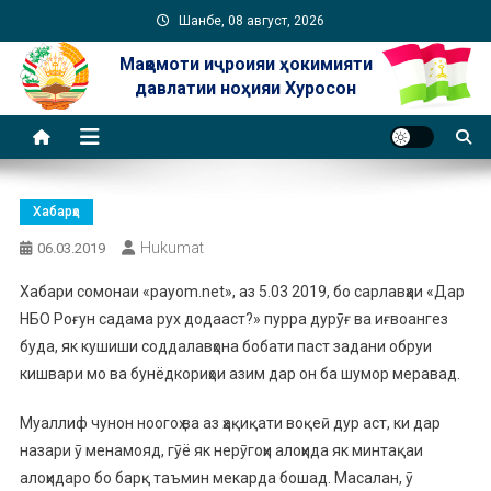
Skip
Шанбе, 08 август, 2026
to
Мақомоти иҷроияи ҳокимияти
content
давлатии ноҳияи Хуросон
Хабарҳо
Hukumat
06.03.2019
Хабари сомонаи «payom.net», аз 5.03 2019, бо сарлавҳаи «Дар
НБО Роғун садама рух додааст?» пурра дурӯғ ва иғвоангез
буда, як кушиши соддалавҳона бобати паст задани обруи
кишвари мо ва бунёдкориҳои азим дар он ба шумор меравад.
Муаллиф чунон ноогоҳ ва аз ҳақиқати воқеӣ дур аст, ки дар
назари ӯ менамояд, гӯё як нерӯгоҳи алоҳида як минтақаи
алоҳидаро бо барқ таъмин мекарда бошад. Масалан, ӯ